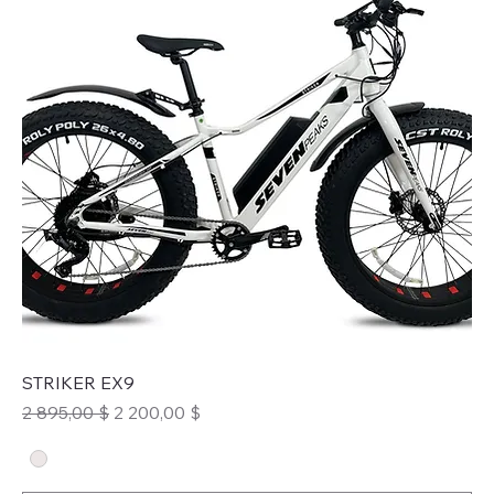
STRIKER EX9
Prix original
Prix promotionnel
2 895,00 $
2 200,00 $