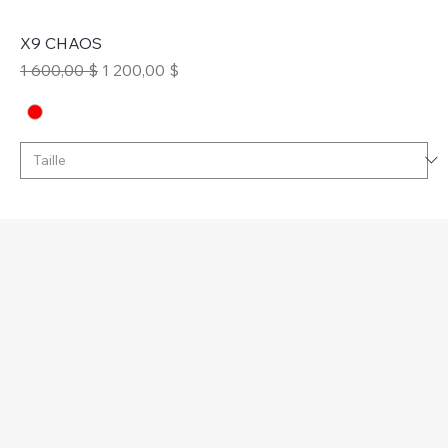
X9 CHAOS
Prix original
Prix promotionnel
1 600,00 $
1 200,00 $