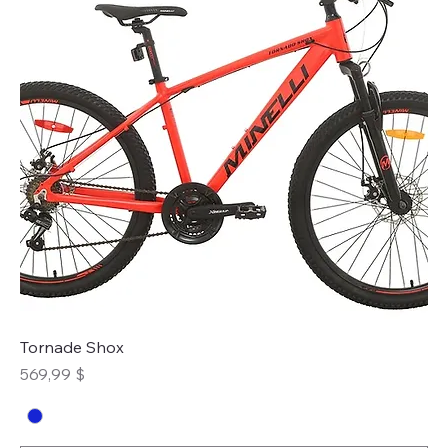
Tornade Shox
Prix
569,99 $