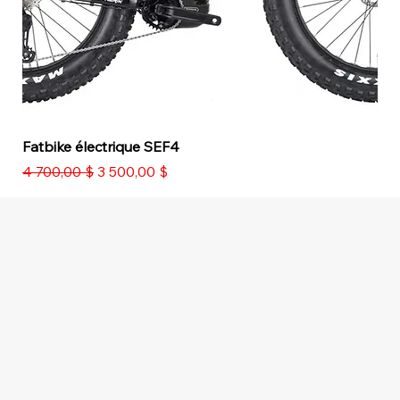
Fatbike électrique SEF4
Prix original
Prix promotionnel
4 700,00 $
3 500,00 $
PROMOTION
PROMOTION
PROMOTION
PROMOTION
PROMOTION
PROMOTION