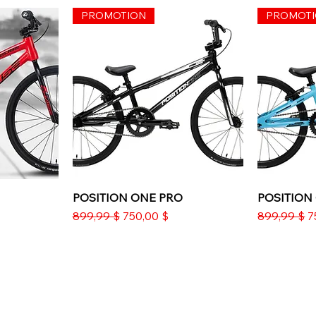
PROMOTION
PROMOT
de
POSITION ONE PRO
Aperçu rapide
POSITION
A
Prix original
Prix promotionnel
Prix origina
P
899,99 $
750,00 $
899,99 $
7
PROMOTION
PROMOT