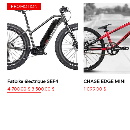
PROMOTION
Fatbike électrique SEF4
Aperçu rapide
CHASE EDGE MINI
Aperçu rapi
Prix original
Prix promotionnel
Prix
4 700,00 $
3 500,00 $
1 099,00 $
PROMOTION