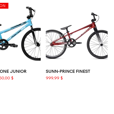
ION
 ONE JUNIOR
perçu rapide
SUNN-PRINCE FINEST
Aperçu rapide
l
rix promotionnel
Prix
50,00 $
999,99 $
ION
PROMOTION