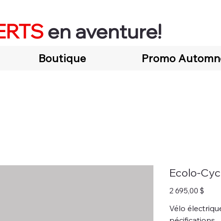
ERTS
en aventure!
Boutique
Promo Automn
Ecolo-Cy
Prix
2 695,00 $
Vélo électriqu
pécifications